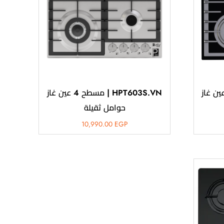
HPT603 | مسطح 4 عين غاز
HPT603S.VN | مسطح 4 عين غاز
حوامل ثقيلة
10,990.00
EGP