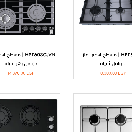
HPT602S | مسطح 4 عين غاز
G.VN
حوامل ثقيلة
حوامل زهر ثقيله
14,390.00
EGP
10,500.00
EGP