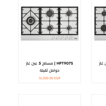
طح 5 عين غاز
HPT907S | مسطح 5 عين غاز
حوامل ثقيلة
16,500.00
EGP