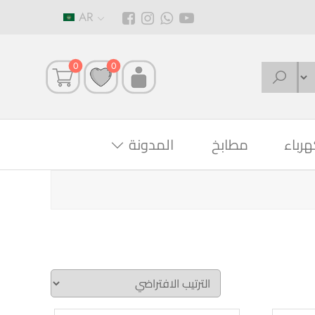
AR
0
0
هرباء
مطابخ
المدونة