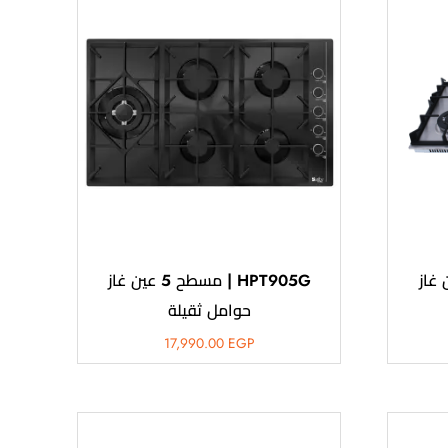
سطح 6 عين غاز
HPT905G | مسطح 5 عين غاز
حوامل ثقيلة
17,990.00
EGP