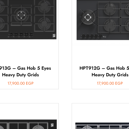
913G – Gas Hob 5 Eyes
HPT912G – Gas Hob 5
Heavy Duty Grids
Heavy Duty Grids
17,900.00
EGP
17,900.00
EGP