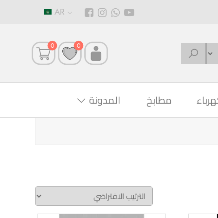
AR
0
0
هرباء
مطابخ
المدونة