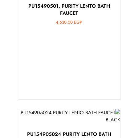
PU15490501, PURITY LENTO BATH
أهلاً بيك!
FAUCET
أنا ذكي مساعدك الرقمي
4,630.00
EGP
ارسل رسالة
◀
تقدر تبعت استفساراتك هنا وهرد عليك فوراً.
محتاج فني تركيب
◀
PU154905024 PURITY LENTO BATH