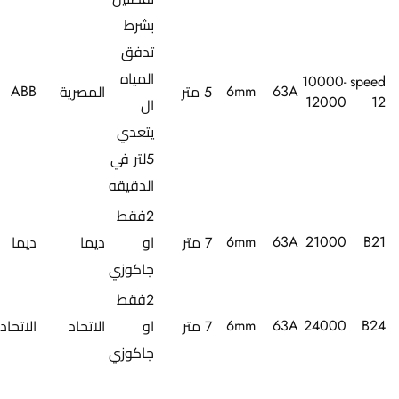
بشرط
تدفق
المياه
10000-
speed
ABB
6mm
63A
5 متر
المصرية
12000
12
ال
يتعدي
5لتر في
الدقيقه
2فقط
6mm
63A
21000
B21
7 متر
او
ديما
ديما
جاكوزي
2فقط
6mm
63A
24000
B24
7 متر
او
الاتحاد
الاتحاد
جاكوزي