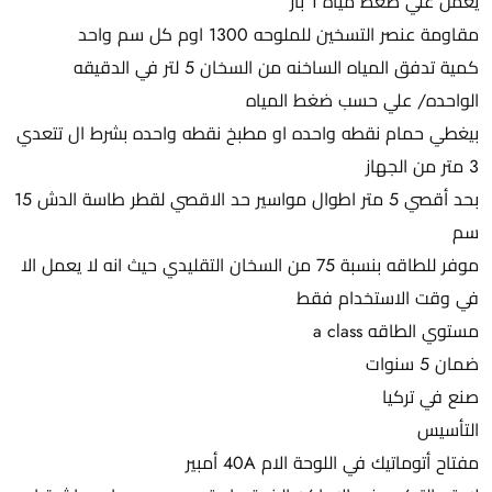
يعمل علي ضغط مياه 1 بار
مقاومة عنصر التسخين للملوحه 1300 اوم كل سم واحد
كمية تدفق المياه الساخنه من السخان 5 لتر في الدقيقه
الواحده/ علي حسب ضغط المياه
بيغطي حمام نقطه واحده او مطبخ نقطه واحده بشرط ال تتعدي
3 متر من الجهاز
بحد أقصي 5 متر اطوال مواسير حد الاقصي لقطر طاسة الدش 15
سم
موفر للطاقه بنسبة 75 من السخان التقليدي حيث انه لا يعمل الا
في وقت الاستخدام فقط
مستوي الطاقه a class
ضمان 5 سنوات
صنع في تركيا
التأسيس
مفتاح أتوماتيك في اللوحة الام 40A أمبير