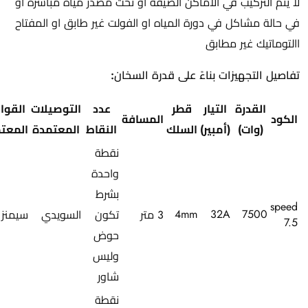
لا يتم التركيب في الاماكن الضيقه او تحت مصدر مياه مباشرة او
في حالة مشاكل في دورة المياه او الفولت غير طابق او المفتاح
االتوماتيك غير مطابق
تفاصيل التجهيزات بناءً على قدرة السخان:
القدرة
التيار
قطر
عدد
التوصيلات
القوا
الكود
المسافة
(وات)
(أمبير)
السلك
النقاط
المعتمدة
المعت
نقطة
واحدة
بشرط
speed
4mm
32A
7500
3 متر
تكون
السويدي
سيمنز
7.5
حوض
وليس
شاور
نقطة