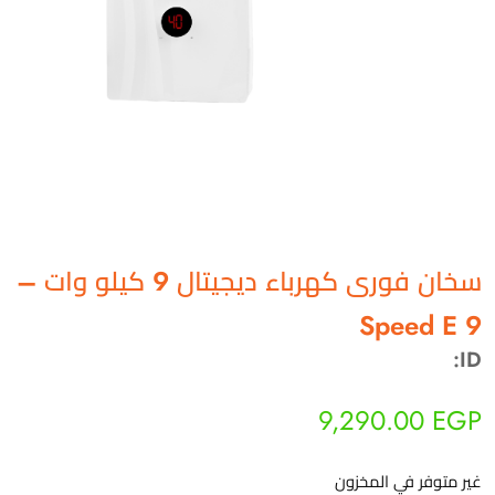
سخان فورى كهرباء ديجيتال 9 كيلو وات –
Speed E 9
أهلاً بيك!
ID:
أنا ذكي مساعدك الرقمي
9,290.00
EGP
ارسل رسالة
◀
غير متوفر في المخزون
تقدر تبعت استفساراتك هنا وهرد عليك فوراً.