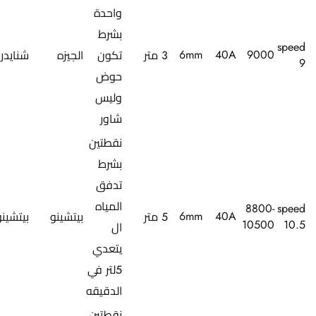
واحدة
بشرط
speed
6mm
40A
9000
3 متر
تكون
الجيزه
شنايدر
9
حوض
وليس
شاور
نقطتين
بشرط
تدفق
المياه
8800-
speed
6mm
40A
5 متر
بيتشينو
بيتشينو
10500
10.5
ال
يتعدي
5لتر في
الدقيقه
نقطتين