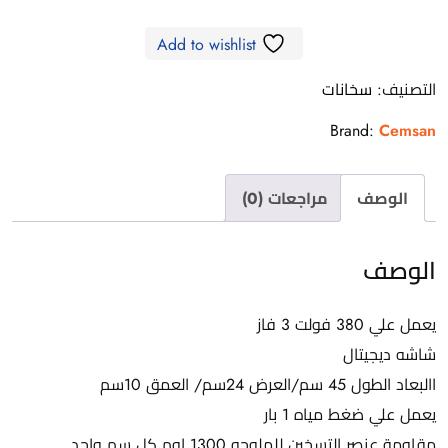
فورى
Add to wishlist
21
كيلو
التصنيف:
سخانات
وات
Brand:
Cemsan
الوصف
مراجعات (0)
الوصف
يعمل علي 380 فولت 3 فاز
شاشه ديجيتال
االبعاد الطول 45 سم/العرض 24سم/ العمق 10سم
يعمل علي ضغط مياه 1 بار
مقاومة عنصر التسخين للملوحه 1300 اوم كل سم واحد