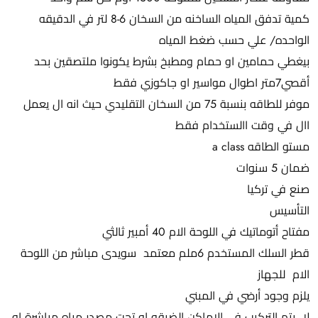
كمية تدفق المياه الساخنه من السخان 6-8 لتر في الدقيقه
الواحده/ علي حسب ضغط المياه
بيغطي حمامين او حمام ومطبخ بشرط يكونوا ملتصقين بحد
أقصي7متر اطوال مواسير او جاكوزي فقط
موفر للطاقه بنسبة 75 من السخان التقليدي حيث انه ال يعمل
اال في وقت االستخدام فقط
مستو الطاقه a class
ضمان 5 سنوات
صنع في تركيا
التأسيس
مفتاح أتوماتيك في اللوحة الام 40 أمبير ثالثي
قطر السلك المستخدم 6ملم معتمد سويدى مباشر من اللوحة
الام للجهاز
يلزم وجود أرضي في المبني
لا يتم التركيب في الاماكن الضيقه او تحت مصدر مياه مباشرة او