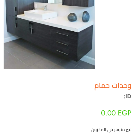
أهلاً بيك!
أنا ذكي مساعدك الرقمي
ارسل رسالة
◀
تقدر تبعت استفساراتك هنا وهرد عليك فوراً.
وحدات حمام
ID:
محتاج فني تركيب
◀
0.00
EGP
غير متوفر في المخزون