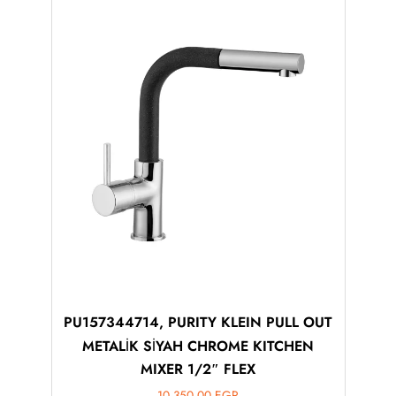
PU157344714, PURITY KLEIN PULL OUT
METALİK SİYAH CHROME KITCHEN
MIXER 1/2″ FLEX
10,350.00
EGP