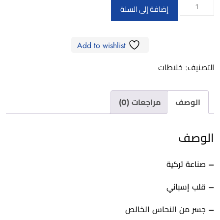
كمية
إضافة إلى السلة
ADS25
-
Add to wishlist
Wall
Mounted
التصنيف:
خلاطات
Shower
Set
الوصف
مراجعات (0)
50cm
chrome
الوصف
– صناعة تركية
– قلب إسباني
– جسر من النحاس الخالص