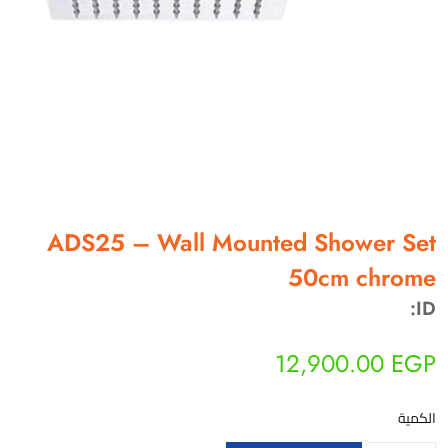
أهلاً بيك!
أنا ذكي مساعدك الرقمي
ADS25 – Wall Mounted Shower Set
ارسل رسالة
50cm chrome
◀
تقدر تبعت استفساراتك هنا وهرد عليك فوراً.
ID:
محتاج فني تركيب
◀
12,900.00
EGP
الكمية