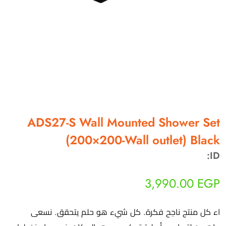
أهلاً بيك!
أنا ذكي مساعدك الرقمي
ADS27-S Wall Mounted Shower Set
(200×200-Wall outlet) Black
ارسل رسالة
◀
ID:
تقدر تبعت استفساراتك هنا وهرد عليك فوراً.
3,990.00
EGP
محتاج فني تركيب
◀
اء كل منتج ناجح فكرة. كل شيء هو حلم يتحقق. نسعى