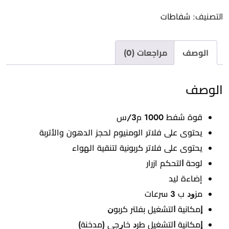
PRO
التصنيف:
شفاطات
PLUS
X
60
الوصف
مراجعات (0)
cm
الوصف
قوة شفط 1000 م3/س
يحتوى على فلاتر الومنيوم لحجز الدهون والأتربة
يحتوى على فلاتر كربونية لتنقية الهواء
ﻟﻮﺣﺔ ﺍﻟﺘﺤﻜﻢ ازرار
إضاءة ليد
ﻣﺰﻭﺩ ب 3 سرعات
ﺇﻣﻜﺎﻧﻴﺔ ﺍﻟﺘﺸﻐﻴﻞ ﺑﻔﻠﺘﺮ ﻛﺮﺑﻮﻥ
ﺇﻣﻜﺎﻧﻴﺔ ﺍﻟﺘﺸﻐﻴﻞ ﻃﺮﺩ ﺧﺎﺭﺟﻰ (ﻣﺪﺧﻨﺔ)