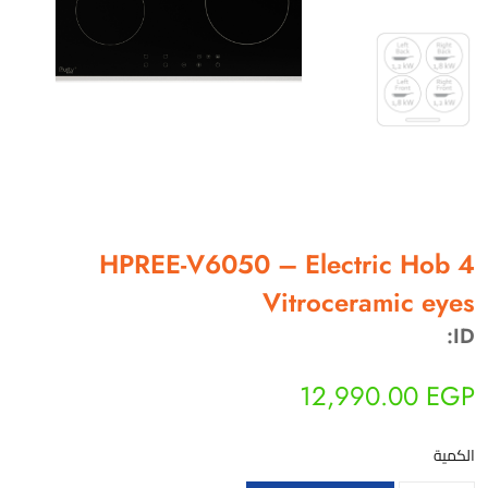
أهلاً بيك!
أنا ذكي مساعدك الرقمي
HPREE-V6050 – Electric Hob 4
Vitroceramic eyes
ارسل رسالة
◀
تقدر تبعت استفساراتك هنا وهرد عليك فوراً.
ID:
محتاج فني تركيب
◀
12,990.00
EGP
الكمية