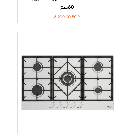
60سم
8,290.00
EGP