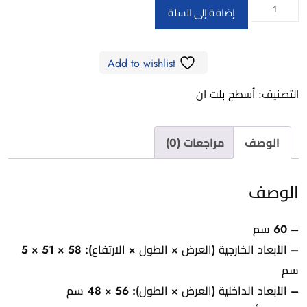
كمية
إضافة إلى السلة
HPREE-
V6050
Add to wishlist
–
Electric
التصنيف:
أسطح بلت ان
Hob
4
الوصف
مراجعات (0)
Vitroceramic
eyes
الوصف
– 60 سم
– الأبعاد الخارجية (العرض × الطول × الارتفاع): 58 × 51 × 5
سم
– الأبعاد الداخلية (العرض × الطول): 56 × 48 سم