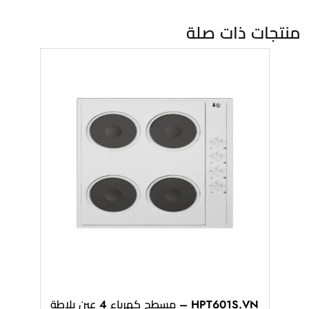
منتجات ذات صلة
HPT601S.VN – مسطح كهرباء 4 عين بلاطة