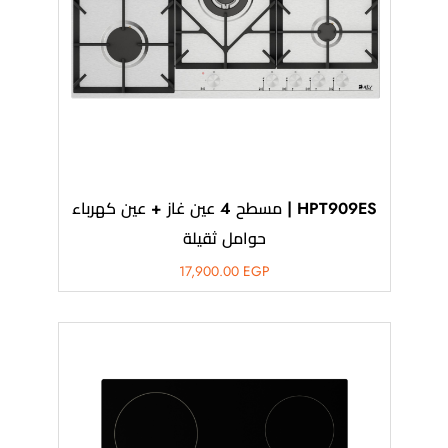
HPT909ES | مسطح 4 عين غاز + عين كهرباء
حوامل ثقيلة
17,900.00
EGP