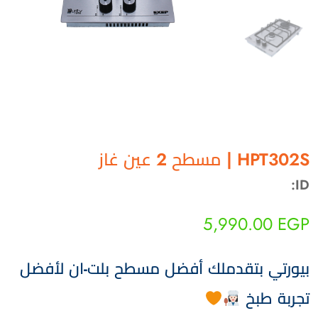
أهلاً بيك!
HPT302S | مسطح 2 عين غاز
أنا ذكي مساعدك الرقمي
ID:
ارسل رسالة
◀
5,990.00
EGP
تقدر تبعت استفساراتك هنا وهرد عليك فوراً.
محتاج فني تركيب
◀
بيورتي بتقدملك أفضل مسطح بلت-ان لأفضل
تجربة طبخ