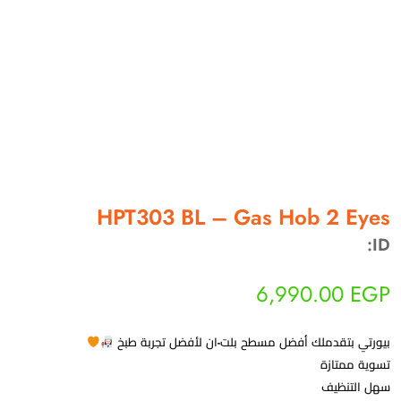
أهلاً بيك!
أنا ذكي مساعدك الرقمي
HPT303 BL – Gas Hob 2 Eyes
ارسل رسالة
ID:
◀
تقدر تبعت استفساراتك هنا وهرد عليك فوراً.
6,990.00
EGP
محتاج فني تركيب
◀
بيورتي بتقدملك أفضل مسطح بلت-ان لأفضل تجربة طبخ
تسوية ممتازة
سهل التنظيف