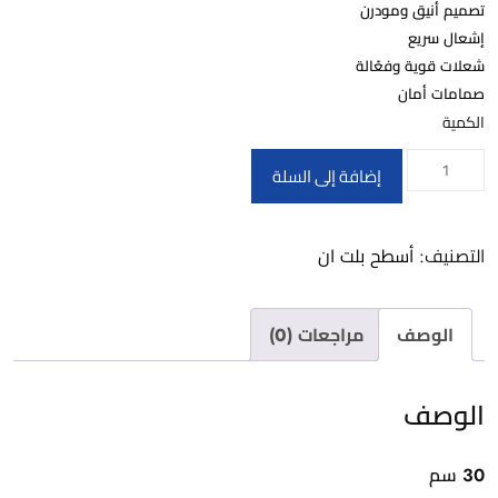
تصميم أنيق ومودرن
إشعال سريع
شعلات قوية وفعّالة
صمامات أمان
الكمية
كمية
إضافة إلى السلة
HPT303
BL
التصنيف:
أسطح بلت ان
-
Gas
Hob
الوصف
مراجعات (0)
2
Eyes
الوصف
30 سم