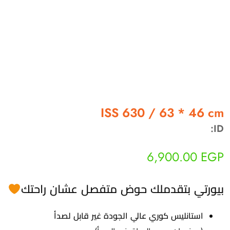
أهلاً بيك!
أنا ذكي مساعدك الرقمي
ISS 630 / 63 * 46 cm
ID:
ارسل رسالة
◀
تقدر تبعت استفساراتك هنا وهرد عليك فوراً.
6,900.00
EGP
محتاج فني تركيب
◀
بيورتي بتقدملك حوض متفصل عشان راحتك
استانليس كوري عالي الجودة غير قابل لصدأ