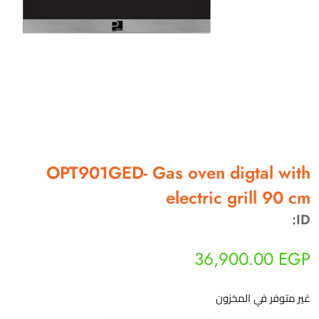
أهلاً بيك!
أنا ذكي مساعدك الرقمي
OPT901GED- Gas oven digtal with
electric grill 90 cm
ارسل رسالة
ID:
◀
تقدر تبعت استفساراتك هنا وهرد عليك فوراً.
36,900.00
EGP
محتاج فني تركيب
◀
غير متوفر في المخزون