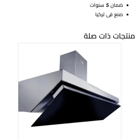
ضمان 5 سنوات
ﺻﻨﻊ ﻓﻰ ﺗﺮﻛﻴﺎ
منتجات ذات صلة