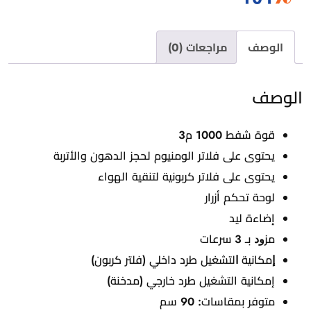
الوصف
مراجعات (0)
الوصف
قوة شفط 1000 م3
يحتوى على فلاتر الومنيوم لحجز الدهون والأتربة
يحتوى على فلاتر كربونية لتنقية الهواء
ﻟﻮﺣﺔ تحكم أزرار
إضاءة ليد
ﻣﺰﻭﺩ بـ 3 سرعات
ﺇﻣﻜﺎﻧﻴﺔ ﺍﻟﺘﺸﻐﻴﻞ طرد داخلي (فلتر كربون)
إمكانية التشغيل طرد خارجي (مدخنة)
ﻣﺘﻮﻓﺮ ﺑﻤﻘﺎسات: 90 سم