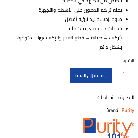
يتخلص من الصهد في المطبخ
يمنع تراكم الدهون على الأسطح والأجهزة
مزود بإضاءة ليد لرؤية أفضل
خدمات دعم فني متكاملة
(تركيب – صيانة – قطع الغيار والإكسسورات متوفرة
بشكل دائم)
الكمية
كمية
إضافة إلى السلة
PANSY
PRO
التصنيف:
شفاطات
PLUS
X
Brand:
Purity
90CM