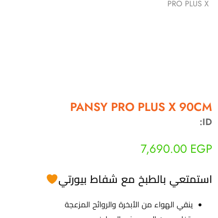
أهلاً بيك!
أنا ذكي مساعدك الرقمي
PANSY PRO PLUS X 90CM
ID:
ارسل رسالة
◀
تقدر تبعت استفساراتك هنا وهرد عليك فوراً.
7,690.00
EGP
محتاج فني تركيب
◀
استمتعي بالطبخ مع شفاط بيورتي
ينقي الهواء من الأبخرة والروائح المزعجة