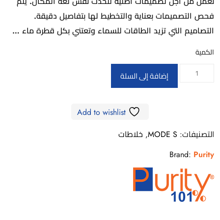
نعمل من أجل تصميمات أصلية تتحدث نفس لغة المكان. يتم
فحص التصميمات بعناية والتخطيط لها بتفاصيل دقيقة.
التصاميم التي تزيد الطاقات للسماء وتعتني بكل قطرة ماء …
الكمية
كمية
إضافة إلى السلة
PU15782024,
PURITY
Add to wishlist
MODE
SLIDING
التصنيفات:
MODE S
,
خلاطات
SHOWER
Brand:
Purity
SET