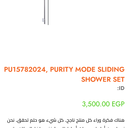
أهلاً بيك!
أنا ذكي مساعدك الرقمي
PU15782024, PURITY MODE SLIDING
SHOWER SET
ارسل رسالة
◀
ID:
تقدر تبعت استفساراتك هنا وهرد عليك فوراً.
3,500.00
EGP
محتاج فني تركيب
◀
هناك فكرة وراء كل منتج ناجح. كل شيء هو حلم تحقق. نحن