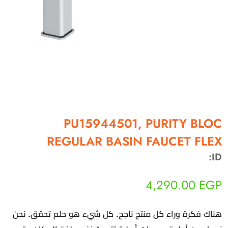
أهلاً بيك!
أنا ذكي مساعدك الرقمي
PU15944501, PURITY BLOC
REGULAR BASIN FAUCET FLEX
ارسل رسالة
◀
تقدر تبعت استفساراتك هنا وهرد عليك فوراً.
ID:
محتاج فني تركيب
◀
4,290.00
EGP
هناك فكرة وراء كل منتج ناجح. كل شيء هو حلم تحقق. نحن