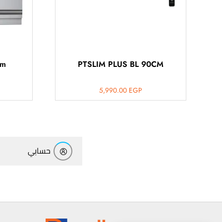
أهلاً بيك!
أنا ذكي مساعدك الرقمي
cm
PTSLIM PLUS BL 90CM
ارسل رسالة
5,990.00
EGP
◀
تقدر تبعت استفساراتك هنا وهرد عليك فوراً.
محتاج فني تركيب
◀
حسابي