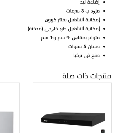
إضاءة ليد
ﻣﺰﻭﺩ ب 3 سرعات
ﺇﻣﻜﺎﻧﻴﺔ ﺍﻟﺘﺸﻐﻴﻞ ﺑﻔﻠﺘﺮ ﻛﺮﺑﻮﻥ
ﺇﻣﻜﺎﻧﻴﺔ ﺍﻟﺘﺸﻐﻴﻞ ﻃﺮﺩ ﺧﺎﺭﺟﻰ (ﻣﺪﺧﻨﺔ)
ﻣﺘﻮﻓﺮ ﺑﻤﻘﺎﺱ ٩٠ سم و٦٠ سم
ضمان 5 سنوات
ﺻﻨﻊ ﻓﻰ ﺗﺮﻛﻴﺎ
منتجات ذات صلة