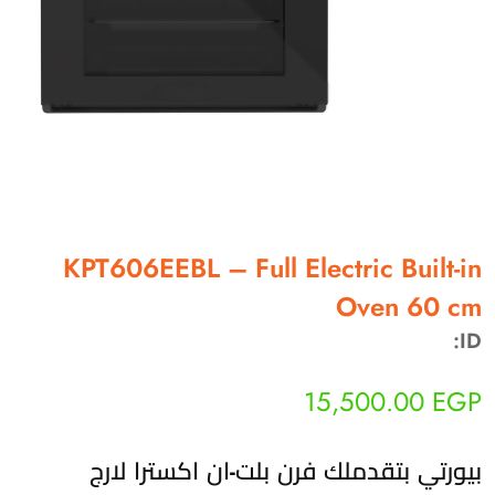
أهلاً بيك!
KPT606EEBL – Full Electric Built-in
أنا ذكي مساعدك الرقمي
Oven 60 cm
ID:
ارسل رسالة
◀
تقدر تبعت استفساراتك هنا وهرد عليك فوراً.
15,500.00
EGP
محتاج فني تركيب
◀
بيورتي بتقدملك فرن بلت-ان اكسترا لارج