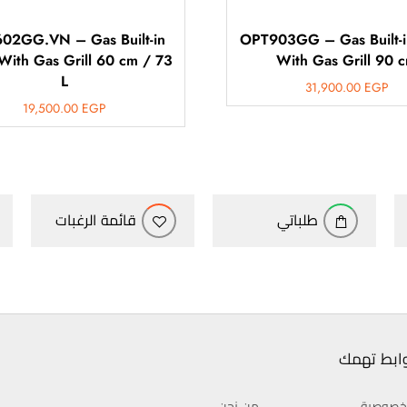
02GG.VN – Gas Built-in
OPT903GG – Gas Built-
With Gas Grill 60 cm / 73
With Gas Grill 90 
L
31,900.00
EGP
19,500.00
EGP
طلباتي
قائمة الرغبات
وابط تهمك
خصوصية
من نحن