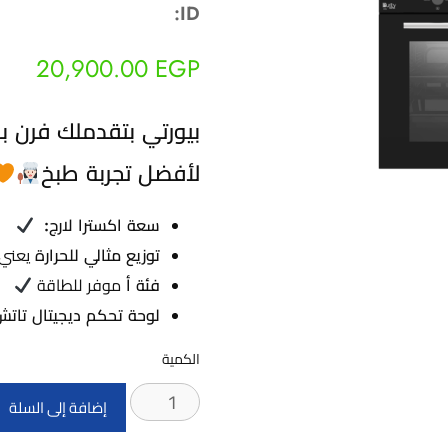
ID:
20,900.00
EGP
بيورتي بتقدملك فرن بل
لأفضل تجربة طبخ
سعة اكسترا لارج:
توزيع مثالي للحرارة
يعني
فئة أ
موفر للطاقة
لوحة تحكم ديجيتال تات
الكمية
كمية
إضافة إلى السلة
OPT602GGD.VN