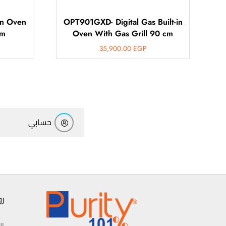
in Oven
OPT901GXD- Digital Gas Built-in
cm
Oven With Gas Grill 90 cm
35,900.00
EGP
أهلاً بيك!
أنا ذكي مساعدك الرقمي
حسابي
ارسل رسالة
◀
تقدر تبعت استفساراتك هنا وهرد عليك فوراً.
محتاج فني تركيب
◀
ر
ال