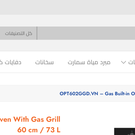
ات
مبرد مياة سمارت
سخانات
دفايات ك
en With Gas Grill
60 cm / 73 L