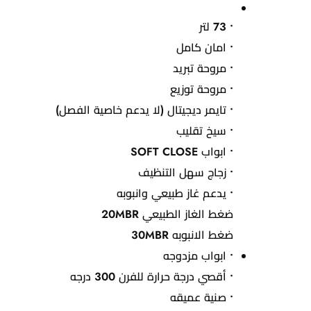
• 73 لتر
• امان كامل
• مروحة تبريد
• مروحة توزيع
• تايمر ديجيتال (لا يدعم خاصية الفصل)
• سيخ تقليب
• ابواب SOFT CLOSE
• زجاج سهل التنظيف
• يدعم غاز طبيعي وانبوبه
ضغط الغاز الطبيعي 20MBR
ضغط الانبوبه 30MBR
• ابواب مزدوجه
• أقصي درجة حرارة للفرن 300 درجه
• صنية عميقه