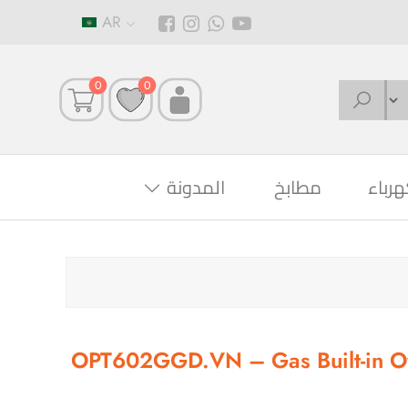
AR
0
0
هرباء
مطابخ
المدونة
OPT602GGD.VN – Gas Built-in Ov