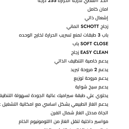
الحد االقصي لدرجة الحرارة 255 درجه
امان كامل
إشعال ذاتي
زجاج SCHOTT الماني
باب 3 طبقات لمنع تسريب الحرارة لخارج الوحده
SOFT CLOSE باب
EASY CLEAN زجاج
يدعم خاصية التنظيف الذاتي
يدعم 2 مروحة تبريد
يدعم مروحة توزيع
يدعم سيخ شواية
يحتوي علي طبقة سيراميك عالية الجودة لسهولة التنظي
يدعم الغاز الطبيعي بشكل اساسي مع امكانية التشغيل عل
اتجاة مدخل الغاز شمال الفرن
مواسير داخلية لنقل الغاز من االلومونيوم الخام