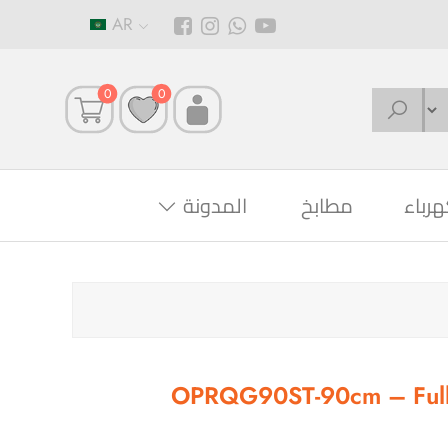
AR
0
0
هرباء
مطابخ
المدونة
OPRQG90ST-90cm – Full 