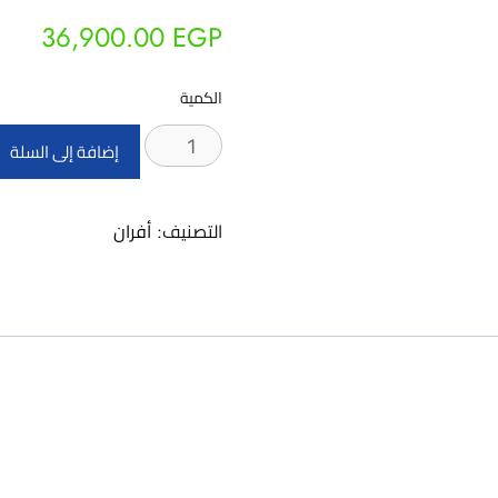
36,900.00
EGP
الكمية
كمية
إضافة إلى السلة
OPRQG90ST-
90cm
التصنيف:
أفران
-
Full
GAS
Built
in
oven