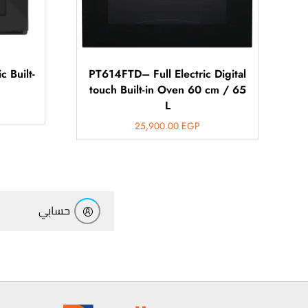
 Built-
PT614FTD– Full Electric Digital
touch Built-in Oven 60 cm / 65
L
25,900.00
EGP
أهلاً بيك!
أنا ذكي مساعدك الرقمي
حسابي
ارسل رسالة
◀
تقدر تبعت استفساراتك هنا وهرد عليك فوراً.
محتاج فني تركيب
◀