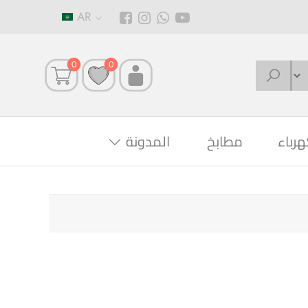
AR
0
0
هرباء
مطابخ
المدونة