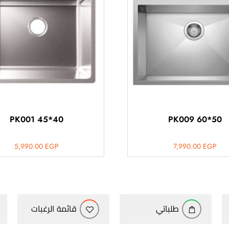
PK001 45*40
PK009 60*50
5,990.00
EGP
7,990.00
EGP
طلباتي
قائمة الرغبات