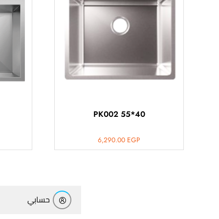
أهلاً بيك!
أنا ذكي مساعدك الرقمي
PK002 55*40
ارسل رسالة
6,290.00
EGP
◀
تقدر تبعت استفساراتك هنا وهرد عليك فوراً.
محتاج فني تركيب
◀
حسابي