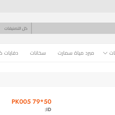
ات
مبرد مياة سمارت
سخانات
دفايات ك
PK005 79*50
ID: