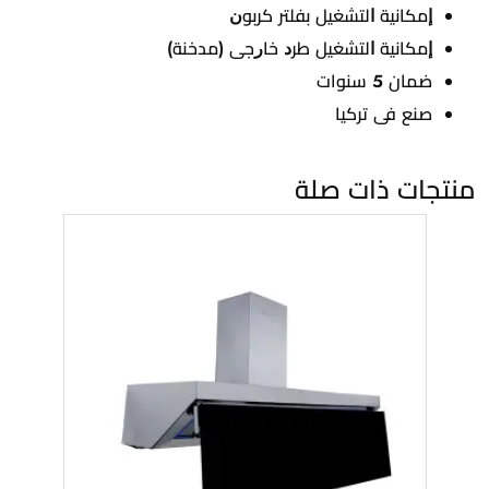
ﺇﻣﻜﺎﻧﻴﺔ ﺍﻟﺘﺸﻐﻴﻞ ﺑﻔﻠﺘﺮ ﻛﺮﺑﻮﻥ
ﺇﻣﻜﺎﻧﻴﺔ ﺍﻟﺘﺸﻐﻴﻞ ﻃﺮﺩ ﺧﺎﺭﺟﻰ (ﻣﺪﺧﻨﺔ)
ضمان 5 سنوات
ﺻﻨﻊ ﻓﻰ ﺗﺮﻛﻴﺎ
منتجات ذات صلة