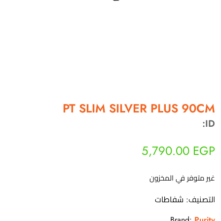
أهلاً بيك!
أنا ذكي مساعدك الرقمي
PT SLIM SILVER PLUS 90CM
ارسل رسالة
ID:
◀
تقدر تبعت استفساراتك هنا وهرد عليك فوراً.
5,790.00
EGP
محتاج فني تركيب
◀
غير متوفر في المخزون
التصنيف:
شفاطات
Brand:
Purity