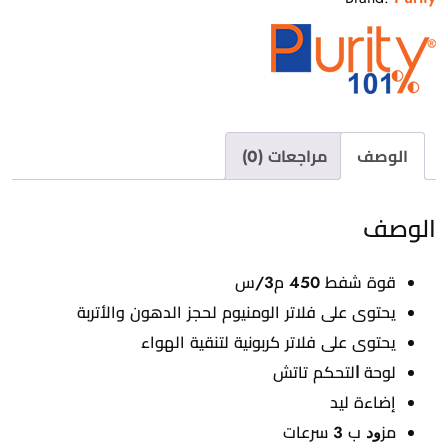
الوصف
مراجعات (0)
الوصف
قوة شفط 450 م3/س
يحتوى على فلاتر الومنيوم لحجز الدهون والأتربة
يحتوى على فلاتر كربونية لتنقية الهواء
ﻟﻮﺣﺔ ﺍﻟﺘﺤﻜﻢ تاتش
إضاءة ليد
ﻣﺰﻭﺩ ب 3 سرعات