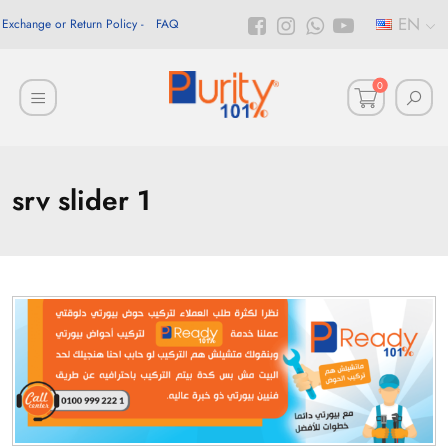
EN
Exchange or Return Policy
FAQ
0
srv slider 1
أهلاً بيك!
أنا ذكي مساعدك الرقمي
ارسل رسالة
◀