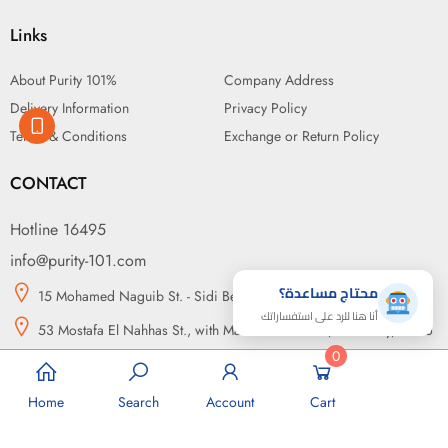
Links
About Purity 101%
Company Address
Delivery Information
Privacy Policy
Terms & Conditions
Exchange or Return Policy
CONTACT
Hotline 16495
info@purity-101.com
محتاج مساعدة؟
15 Mohamed Naguib St. - Sidi Beshr, Alexandria
أنا هنا للرد على استفساراتك
53 Mostafa El Nahhas St., with Makram Ebeid St., Nasr City, Cairo
0
14 may bridge, in front of Green Plaza, Somouha, Alexandria
Home
Search
Account
Cart
القائمة
رسائل
مساعدة
All rights reserved to purity-101.com