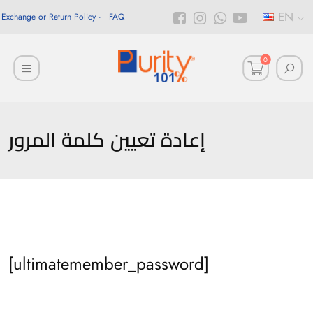
EN
Exchange or Return Policy
FAQ
0
إعادة تعيين كلمة المرور
أهلاً بيك!
أنا ذكي مساعدك الرقمي
[ultimatemember_password]
ارسل رسالة
◀
تقدر تبعت استفساراتك هنا وهرد عليك فوراً.