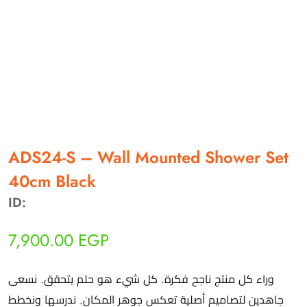
أهلاً بيك!
أنا ذكي مساعدك الرقمي
ADS24-S – Wall Mounted Shower Set
40cm Black
ارسل رسالة
ID:
◀
تقدر تبعت استفساراتك هنا وهرد عليك فوراً.
7,900.00
EGP
محتاج فني تركيب
◀
وراء كل منتج ناجح فكرة. كل شيء هو حلم يتحقق. نسعى
جاهدين لتصاميم أصلية تعكس جوهر المكان. ندرسها ونخطط