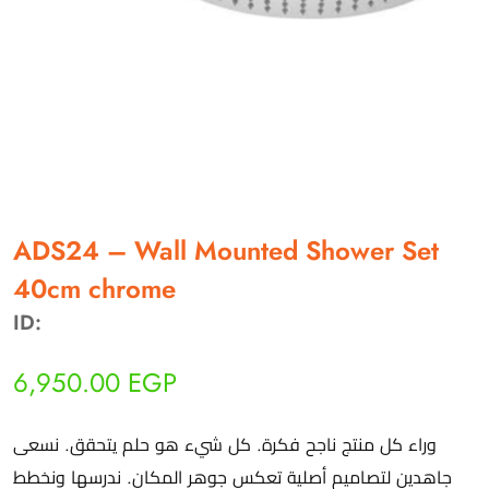
أهلاً بيك!
أنا ذكي مساعدك الرقمي
ADS24 – Wall Mounted Shower Set
40cm chrome
ارسل رسالة
ID:
◀
تقدر تبعت استفساراتك هنا وهرد عليك فوراً.
6,950.00
EGP
محتاج فني تركيب
◀
وراء كل منتج ناجح فكرة. كل شيء هو حلم يتحقق. نسعى
جاهدين لتصاميم أصلية تعكس جوهر المكان. ندرسها ونخطط